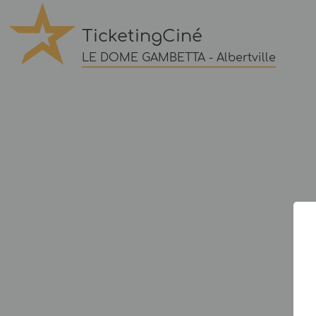
TicketingCiné
LE DOME GAMBETTA - Albertville