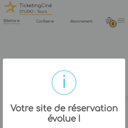
TicketingCiné
STUDIO - Tours
Billetterie
Confiserie
Abonnement
0
Votre site de réservation
évolue !