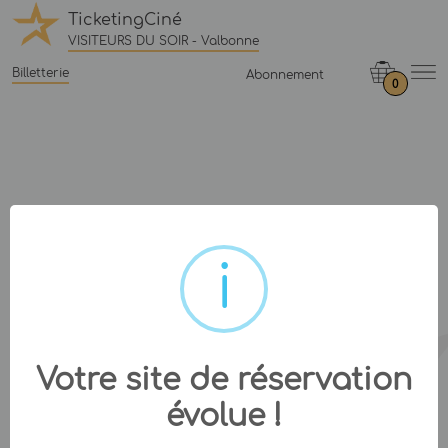
TicketingCiné
VISITEURS DU SOIR - Valbonne
Billetterie
Abonnement
0
Votre site de réservation
évolue !