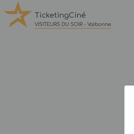
TicketingCiné
VISITEURS DU SOIR - Valbonne