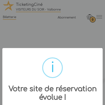
TicketingCiné
VISITEURS DU SOIR - Valbonne
Billetterie
Abonnement
0
Votre site de réservation
évolue !