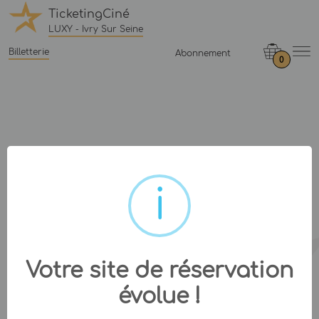
TicketingCiné
LUXY - Ivry Sur Seine
Billetterie
Abonnement
0
Votre site de réservation
évolue !