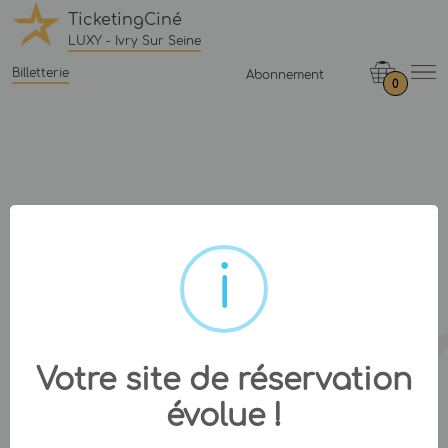
TicketingCiné
LUXY - Ivry Sur Seine
Billetterie
Abonnement
0
Votre site de réservation
évolue !