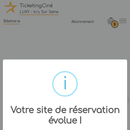
TicketingCiné
LUXY - Ivry Sur Seine
Billetterie
Abonnement
0
Votre site de réservation
évolue !