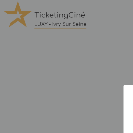
TicketingCiné
LUXY - Ivry Sur Seine