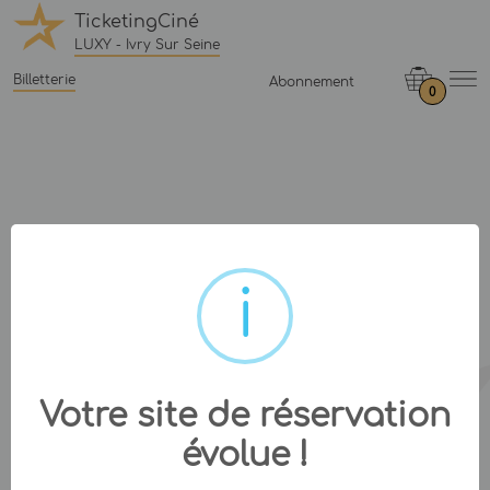
TicketingCiné
LUXY - Ivry Sur Seine
Billetterie
Abonnement
0
Votre site de réservation
évolue !