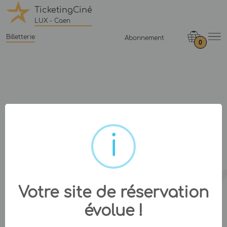
TicketingCiné
LUX - Caen
Billetterie
Abonnement
0
Votre site de réservation
évolue !