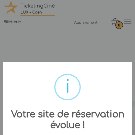
TicketingCiné
LUX - Caen
Billetterie
Abonnement
0
Votre site de réservation
évolue !