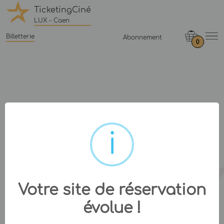
TicketingCiné
LUX - Caen
Billetterie
Abonnement
0
Votre site de réservation
évolue !