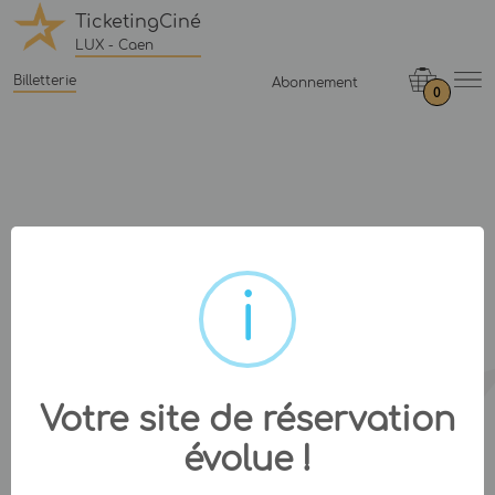
TicketingCiné
LUX - Caen
Billetterie
Abonnement
0
Votre site de réservation
évolue !