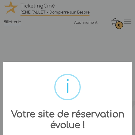
TicketingCiné
RENE FALLET - Dompierre sur Besbre
Billetterie
Abonnement
0
Votre site de réservation
évolue !