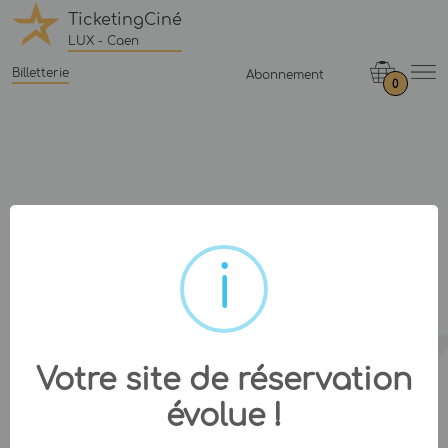
TicketingCiné
LUX - Caen
Billetterie
Abonnement
0
Votre site de réservation
évolue !