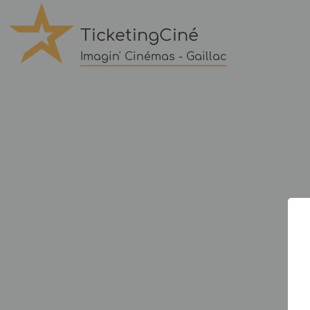
TicketingCiné
Imagin' Cinémas - Gaillac