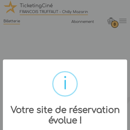
TicketingCiné
FRANCOIS TRUFFAUT - Chilly Mazarin
Billetterie
Abonnement
0
Votre site de réservation
évolue !