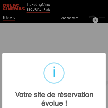
TicketingCiné
ESCURIAL - Paris
Billetterie
Abonnement
0
Votre site de réservation
évolue !