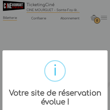
TicketingCiné
CINE MOURGUET - Sainte-Foy-lès-Lyon
Billetterie
Confiserie
Abonnement
0
Votre site de réservation
évolue !