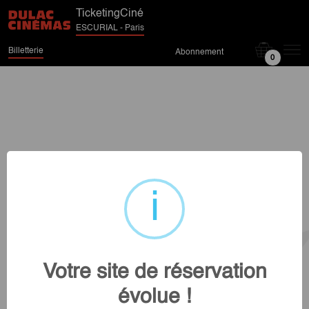
TicketingCiné
ESCURIAL - Paris
Billetterie
Abonnement
0
Votre site de réservation
évolue !