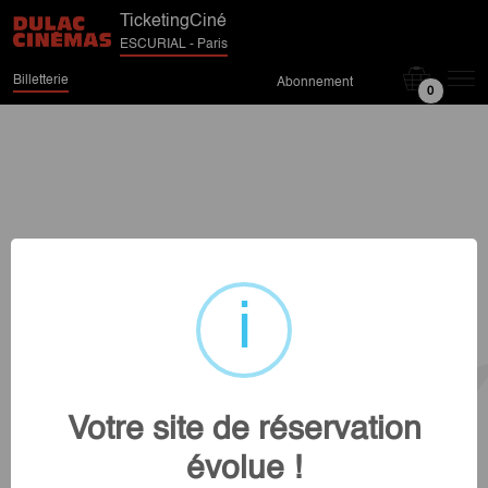
TicketingCiné
ESCURIAL - Paris
Billetterie
Abonnement
0
Votre site de réservation
évolue !