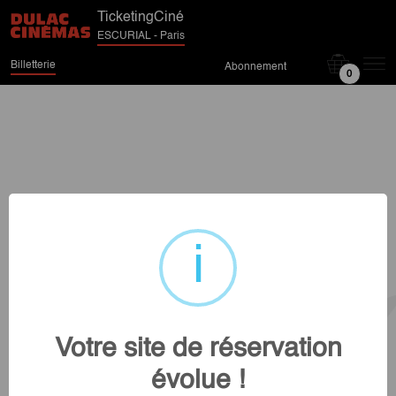
TicketingCiné
ESCURIAL - Paris
Billetterie
Abonnement
0
Votre site de réservation
évolue !