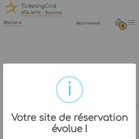
TicketingCiné
ATALANTE - Bayonne
Billetterie
Abonnement
0
Votre site de réservation
évolue !