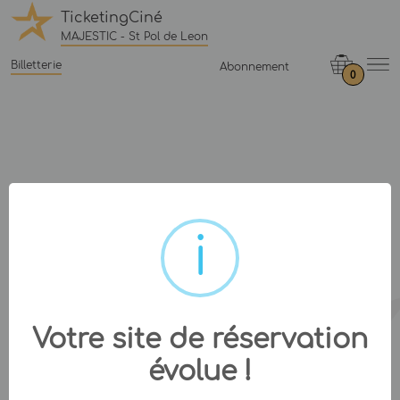
TicketingCiné
MAJESTIC - St Pol de Leon
Billetterie
Abonnement
0
Votre site de réservation
évolue !