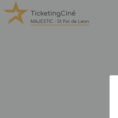
TicketingCiné
MAJESTIC - St Pol de Leon