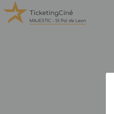
TicketingCiné
MAJESTIC - St Pol de Leon