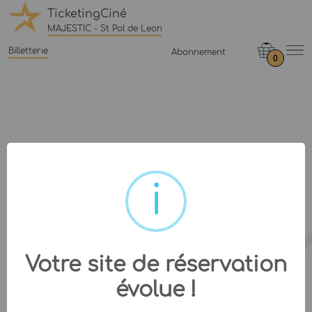
TicketingCiné
MAJESTIC - St Pol de Leon
Billetterie
Abonnement
0
Votre site de réservation
évolue !