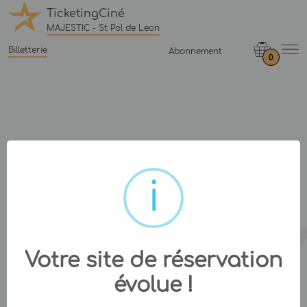
TicketingCiné
MAJESTIC - St Pol de Leon
Billetterie
Abonnement
0
Votre site de réservation
évolue !