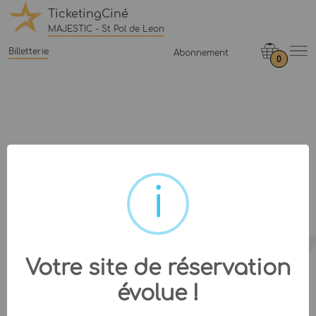
TicketingCiné
MAJESTIC - St Pol de Leon
Billetterie
Abonnement
0
Votre site de réservation
évolue !