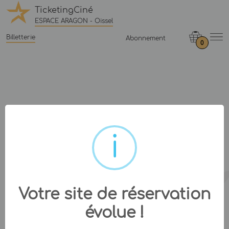
TicketingCiné
ESPACE ARAGON - Oissel
Billetterie
Abonnement
0
Votre site de réservation
évolue !