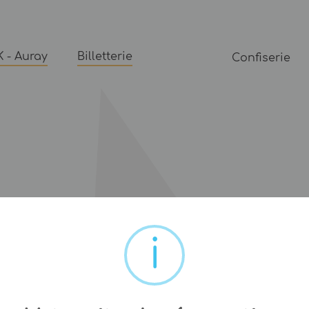
 - Auray
Billetterie
Confiserie