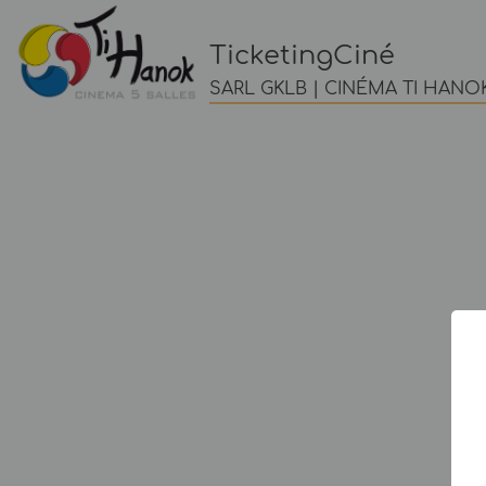
TicketingCiné
SARL GKLB | CINÉMA TI HANOK