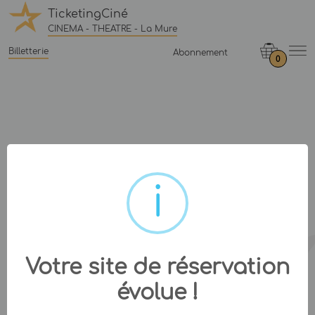
TicketingCiné
CINEMA - THEATRE - La Mure
Billetterie
Abonnement
0
Votre site de réservation
évolue !