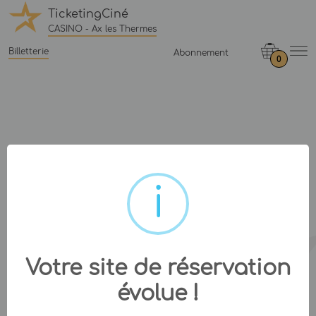
TicketingCiné
CASINO - Ax les Thermes
Billetterie
Abonnement
0
Votre site de réservation
évolue !