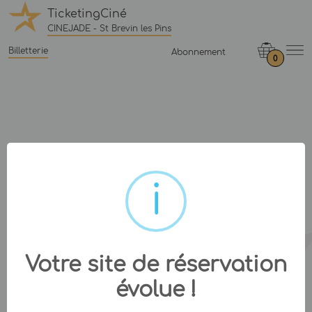
TicketingCiné
CINEJADE - St Brevin les Pins
Billetterie
Abonnement
0
Votre site de réservation
évolue !