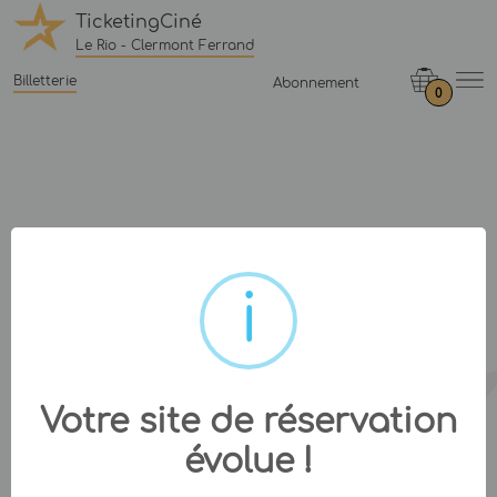
TicketingCiné
Le Rio - Clermont Ferrand
Billetterie
Abonnement
0
Votre site de réservation
évolue !