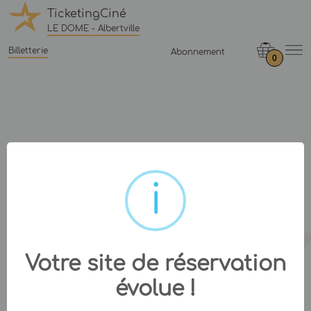
TicketingCiné
LE DOME - Albertville
Billetterie
Abonnement
0
Votre site de réservation
évolue !