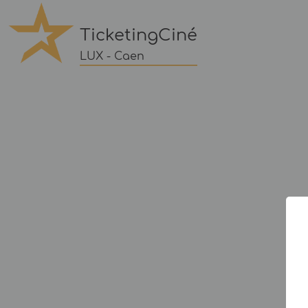
TicketingCiné
LUX - Caen