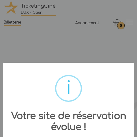
TicketingCiné
LUX - Caen
Billetterie
Abonnement
0
Votre site de réservation
évolue !