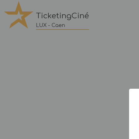
TicketingCiné
LUX - Caen