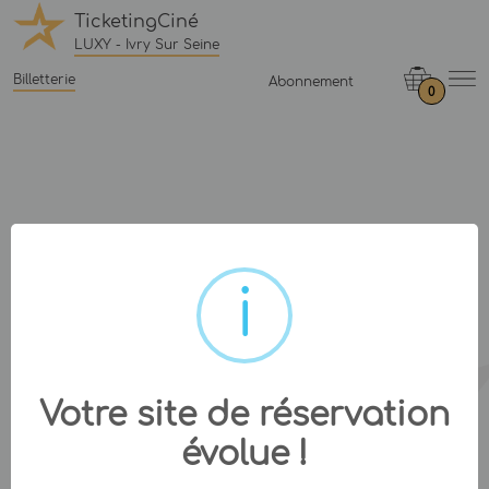
TicketingCiné
LUXY - Ivry Sur Seine
Billetterie
Abonnement
0
Votre site de réservation
évolue !