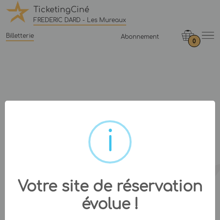
TicketingCiné
FREDERIC DARD - Les Mureaux
Billetterie
Abonnement
0
Votre site de réservation
évolue !