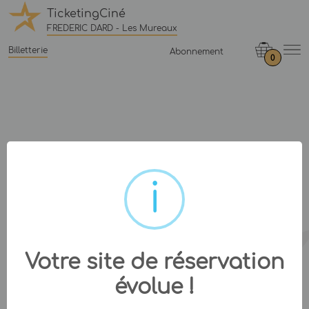
TicketingCiné
FREDERIC DARD - Les Mureaux
Billetterie
Abonnement
0
Votre site de réservation
évolue !