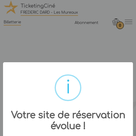
TicketingCiné
FREDERIC DARD - Les Mureaux
Billetterie
Abonnement
0
Votre site de réservation
évolue !