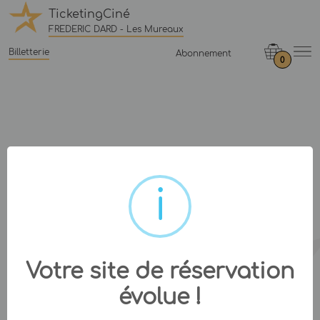
TicketingCiné
FREDERIC DARD - Les Mureaux
Billetterie
Abonnement
0
Votre site de réservation
évolue !