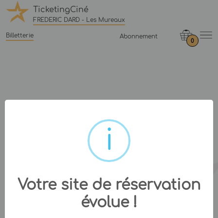
TicketingCiné
FREDERIC DARD - Les Mureaux
Billetterie
Abonnement
0
Votre site de réservation
évolue !