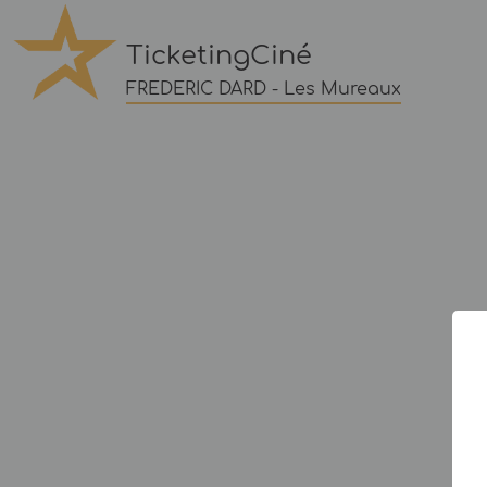
TicketingCiné
FREDERIC DARD - Les Mureaux