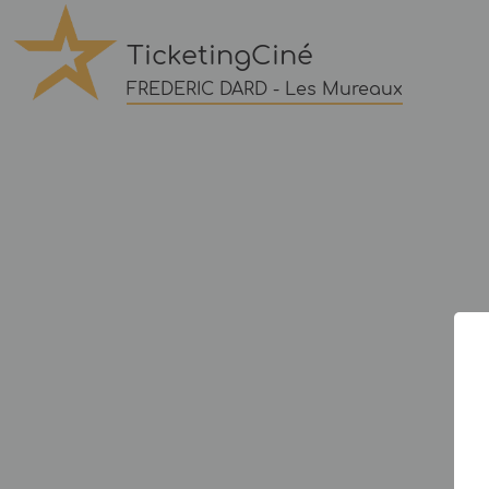
TicketingCiné
FREDERIC DARD - Les Mureaux