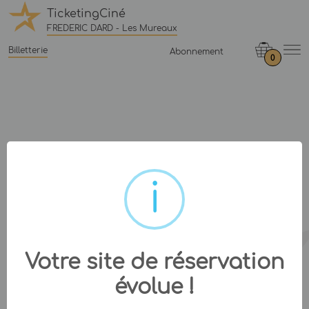
TicketingCiné
FREDERIC DARD - Les Mureaux
Billetterie
Abonnement
0
Votre site de réservation
évolue !