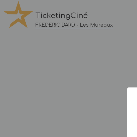
TicketingCiné
FREDERIC DARD - Les Mureaux